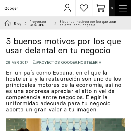
Most
Qooqer
0
Área
Lista
Carrito
men
de
de
usuarios
deseos
Proyectos
5 buenos motivos por los que usar
Blog
Elige tu uniforme
QOOQER
delantal en tu negocio
5 buenos motivos por los que
Delantales
usar delantal en tu negocio
Ropa
26 ABR 2017
PROYECTOS QOOQER
,
HOSTELERÍA
En un país como España, en el que la
Calzado
hostelería y la restauración son uno de los
principales motores de la economía, así no
Accesorios
es una sorpresa apreciar el alto nivel de
competencia entre negocios. Elegir la
uniformidad adecuada para tu negocio
Chef
aporta un gran valor a tu imagen.
Personalizado