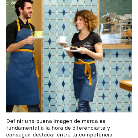
Inspírate
Buscar
ES
EN
FR
DE
IT
PT
Definir una buena imagen de marca es
fundamental a la hora de diferenciarte y
conseguir destacar entre tu competencia.