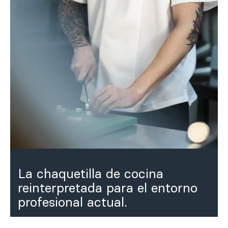
Inspírate
Buscar
ES
EN
FR
DE
IT
PT
La chaquetilla de cocina
reinterpretada para el entorno
profesional actual.