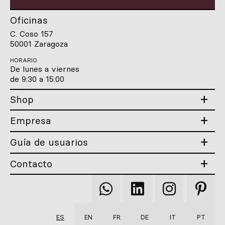
Oficinas
C. Coso 157
50001 Zaragoza
HORARIO
De lunes a viernes
de 9:30 a 15:00
Shop
Empresa
Guía de usuarios
Contacto
Qooqer
Qooqer
Qooqer
Qooqer
WhatsApp
Linkedin
Instagram
Pintere
ES
EN
FR
DE
IT
PT