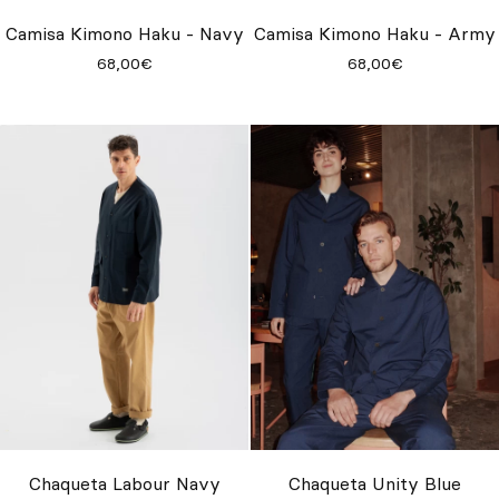
Inspírate
Camisa Kimono Haku - Navy
Camisa Kimono Haku - Army
68,00€
68,00€
Buscar
ES
EN
FR
DE
IT
PT
Chaqueta Labour Navy
Chaqueta Unity Blue