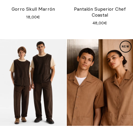
Inspírate
Gorro Skull Marrón
Pantalón Superior Chef
Coastal
18,00€
Buscar
48,00€
ES
EN
FR
DE
IT
PT