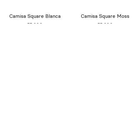
Camiseta Unisex Striped
M/C
23,00€
Gorro Worker Tone Klein
Gorro Worker Tone Claret
20,00€
20,00€
Camisa Square Blanca
Camisa Square Moss
55,00€
55,00€