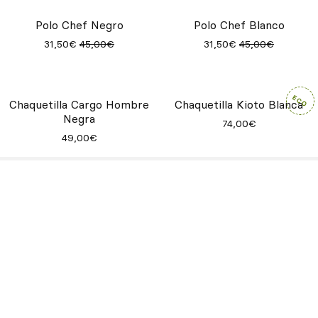
29,00€
74,00€
Chaquetilla Dixon Blanca
Camisa Creme Blanca
71,00€
68,00€
Camisa Stan Blanca
Camisa Stan Negra
70,00€
70,00€
Polo Chef Negro
Polo Chef Blanco
31,50€
45,00€
31,50€
45,00€
Chaquetilla Cargo Hombre
Chaquetilla Kioto Blanca