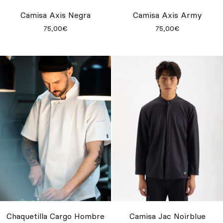
Inspírate
Camisa Axis Negra
Camisa Axis Army
75,00€
75,00€
Buscar
ES
EN
FR
DE
IT
PT
Chaquetilla Cargo Hombre
Camisa Jac Noirblue