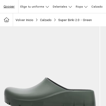
Qooqer
Elige tu uniforme
Delantales
Ropa
Calzado
Volver Inicio
Calzado
Super Birki 2.0 - Green