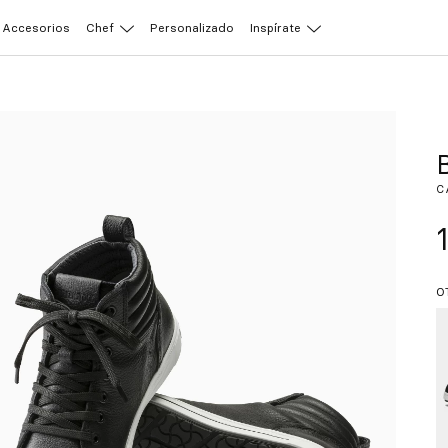
Accesorios
Chef
Personalizado
Inspírate
C
O