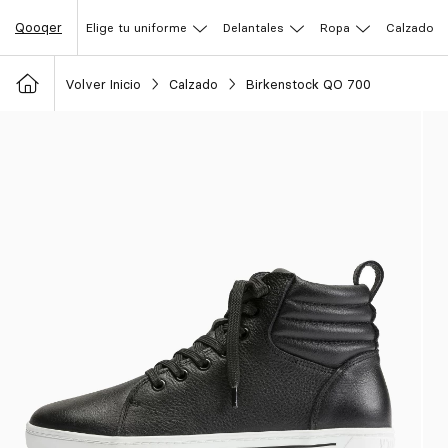
Qooqer
Elige tu uniforme
Delantales
Ropa
Calzado
Volver Inicio
Calzado
Birkenstock QO 700