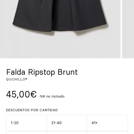
Inspírate
Buscar
ES
EN
FR
DE
IT
PT
Falda Ripstop Brunt
QUCHILLO®
45,00€
IVA no incluido
DESCUENTOS POR CANTIDAD
1-20
21-40
41+