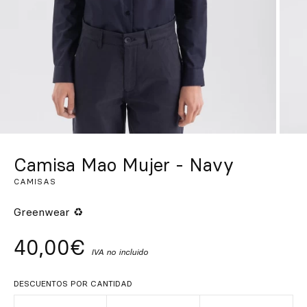
Inspírate
Buscar
ES
EN
FR
DE
IT
PT
Camisa Mao Mujer - Navy
CAMISAS
Greenwear ♻
40,00€
IVA no incluido
DESCUENTOS POR CANTIDAD